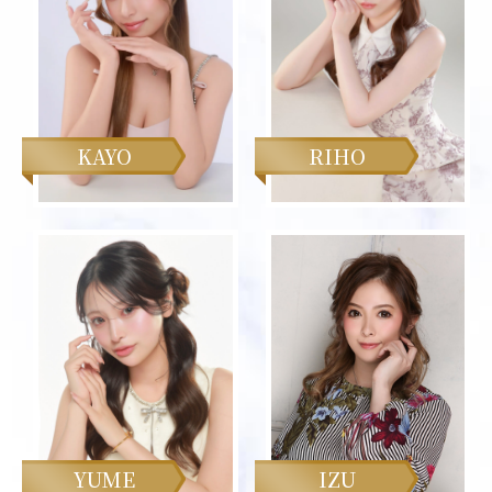
KAYO
RIHO
YUME
IZU