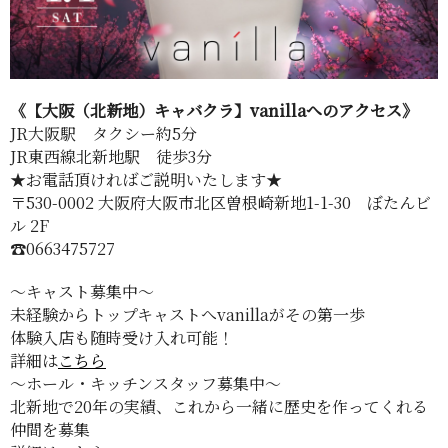
《【大阪（北新地）キャバクラ】vanillaへのアクセス》
JR大阪駅 タクシー約5分
JR東西線北新地駅 徒歩3分
★お電話頂ければご説明いたします★
〒530-0002 大阪府大阪市北区曽根崎新地1-1-30 ぼたんビ
ル 2F
☎︎0663475727
〜キャスト募集中〜
未経験からトップキャストへvanillaがその第一歩
体験入店も随時受け入れ可能！
詳細は
こちら
〜ホール・キッチンスタッフ募集中〜
北新地で20年の実績、これから一緒に歴史を作ってくれる
仲間を募集